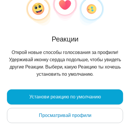
Реакции
Открой новые способы голосования за профили!
Удерживай иконку сердца подольше, чтобы увидеть
другие Реакции. Выбери, какую Реакцию ты хочешь
установить по умолчанию.
Agnieszka
,
?
Установи реакцию по умолчанию
Konstantów
Просматривай профили
Nie szukam tylko seksu, za propozycje erotyczne,
propozycje spotkań oraz zdjęć za kasę lub zdjęć
męskiego przyrodzenia serde
...
еще