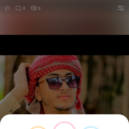
1/1
0
0