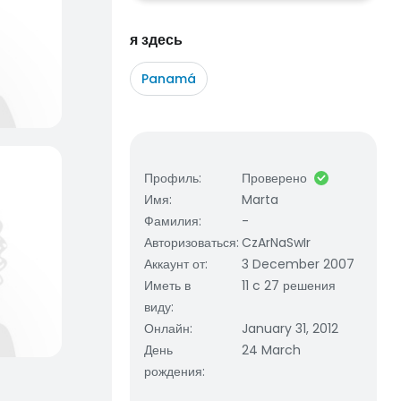
я здесь
Panamá
Профиль
:
Проверено
Имя
:
Marta
Фамилия
:
-
Авторизоваться
:
CzArNaSwIr
Аккаунт от
:
3 December 2007
Иметь в
11 c 27 решения
виду
:
Онлайн
:
January 31, 2012
День
24 March
рождения
: