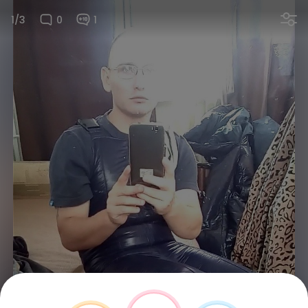
1/3
0
1