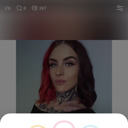
1/6
0
287