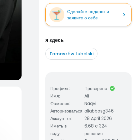
Сделайте подарок и
заявите о себе
я здесь
Tomaszów Lubelski
Профиль
:
Проверено
Имя
:
Ali
Фамилия
:
Naqvi
Авторизоваться
:
aliabbasg346
Аккаунт от
:
28 April 2026
Иметь в
6.68 c 324
виду
:
решения