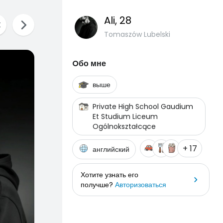
Ali
, 28
Tomaszów Lubelski
Oбо мне
выше
Private High School Gaudium
Et Studium Liceum
Ogólnokształcące
+ 17
английский
Хотите узнать его
получше?
Авторизоваться