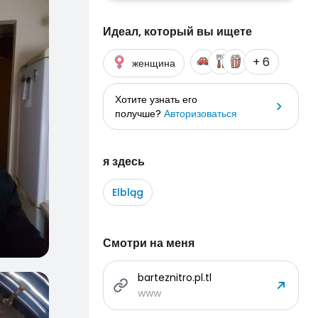
Идеал, который вы ищете
+ 6
женщина
Хотите узнать его
получше?
Авторизоваться
я здесь
Elbląg
Смотри на меня
barteznitro.pl.tl
www