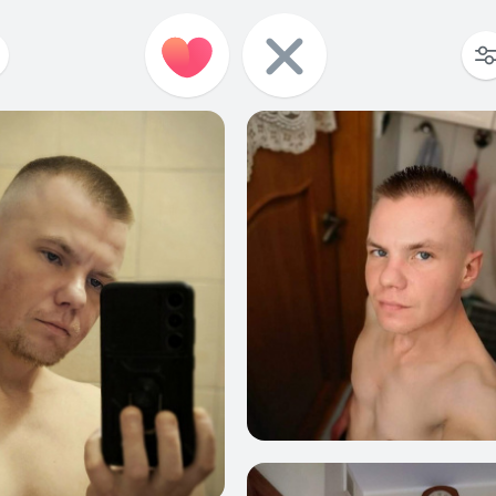
0
0
0
0
1