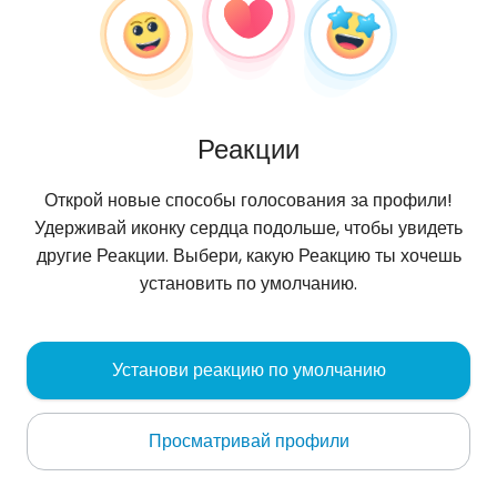
Реакции
Открой новые способы голосования за профили!
Удерживай иконку сердца подольше, чтобы увидеть
другие Реакции. Выбери, какую Реакцию ты хочешь
установить по умолчанию.
ŁUKASZ
, 43
Установи реакцию по умолчанию
Berlin
Просматривай профили
Jestem miły rozmowny szukam tej jedynej nie
szukam przygody na chwile. POZNAJMY SIE
POZDRAWIAM ŁUKASZ