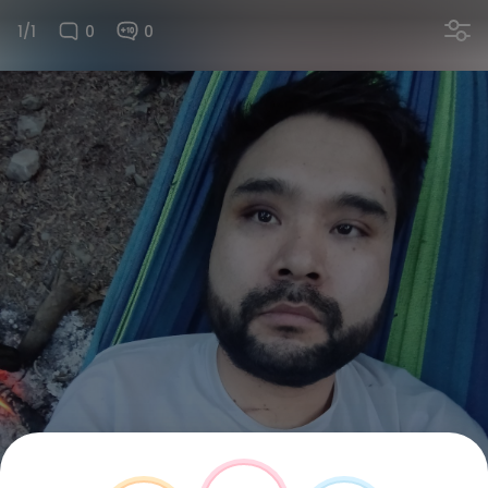
1/1
0
0