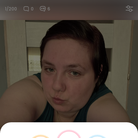
1/200
0
6