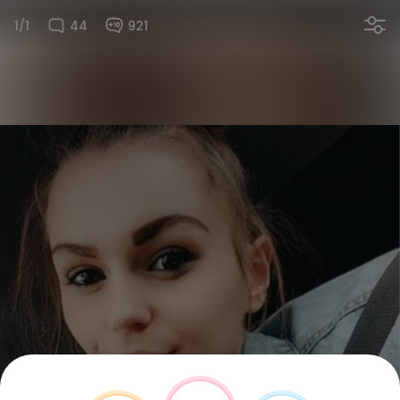
1/1
44
921