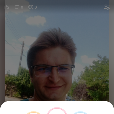
1/2
0
0