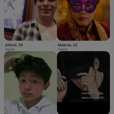
Althof
,
26
Makcie
,
22
Depok
Depok