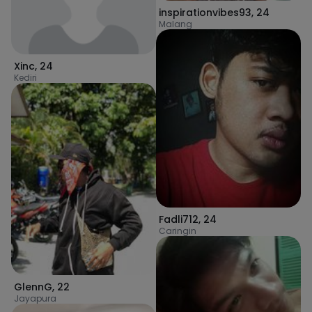
inspirationvibes93
,
24
Malang
Xinc
,
24
Kediri
Fadli712
,
24
Caringin
GlennG
,
22
Jayapura