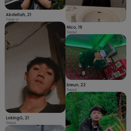
Abdellah
,
21
Tonji-ri
Nico
,
19
Seoul
bieun
,
22
Seoul
LokingG
,
21
Seoul