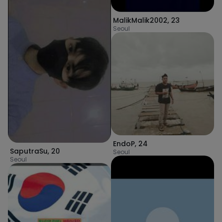
MalikMalik2002
,
23
Seoul
EndoP
,
24
SaputraSu
,
20
Seoul
Seoul