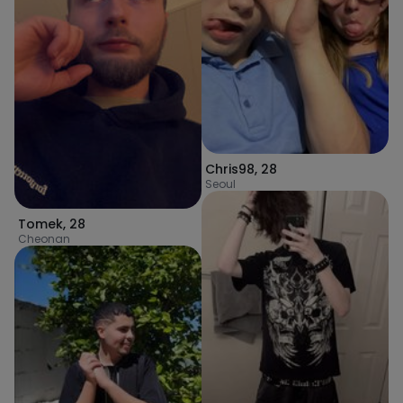
Chris98
,
28
Seoul
Tomek
,
28
Cheonan