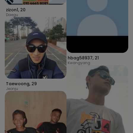
zizon1
,
20
Daegu
hbag58937
,
21
Kwangyang
Taewoong
,
29
Jeonju