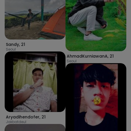
Sandy
,
21
Seoul
AhmadKurniawanA
,
21
Seoul
Aryadihendofer
,
21
Jakbatdeul